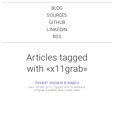
BLOG
SOURCES
GITHUB
LINKEDIN
RSS
Articles tagged
with «x11grab»
Захват экрана в видео
Date: 24 Mar 2010
Tagged with:
screencast
,
x11grab
,
FreeBSD
,
ports
,
shell
,
video