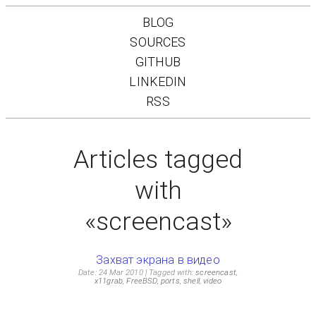
BLOG
SOURCES
GITHUB
LINKEDIN
RSS
Articles tagged
with
«screencast»
Захват экрана в видео
Date: 24 Mar 2010
Tagged with:
screencast
,
x11grab
,
FreeBSD
,
ports
,
shell
,
video