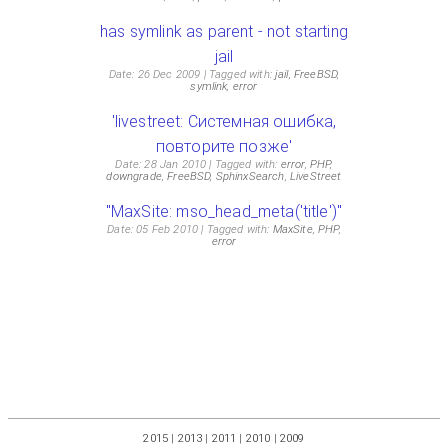
has symlink as parent - not starting
jail
Date: 26 Dec 2009
Tagged with:
jail
,
FreeBSD
,
symlink
,
error
'livestreet: Системная ошибка,
повторите позже'
Date: 28 Jan 2010
Tagged with:
error
,
PHP
,
downgrade
,
FreeBSD
,
SphinxSearch
,
LiveStreet
"MaxSite: mso_head_meta('title')"
Date: 05 Feb 2010
Tagged with:
MaxSite
,
PHP
,
error
2015
|
2013
|
2011
|
2010
|
2009