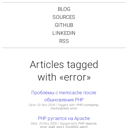
BLOG
SOURCES
GITHUB
LINKEDIN
RSS
Articles tagged
with «error»
Проблемы с memcache после
обыновления PHP
Date: 20 Nov 2009
Tagged with:
PHP
,
coredump
,
memcached
,
error
PHP ругается на Apache
Date: 20 Nov 2009
Tagged with:
PHP
,
Apache
,
error
,
build
,
ports
,
FreeBSD
,
patch