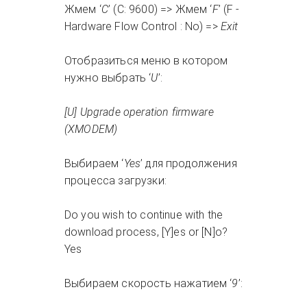
Жмем ‘
C
’ (C: 9600) => Жмем ‘
F
’ (F -
Hardware Flow Control : No) =>
Exit
Отобразиться меню в котором
нужно выбрать ‘
U
’:
[U] Upgrade operation firmware
(XMODEM)
Выбираем ‘
Yes
’ для продолжения
процесса загрузки:
Do you wish to continue with the
download process, [Y]es or [N]o?
Yes
Выбираем скорость нажатием ‘
9
’: