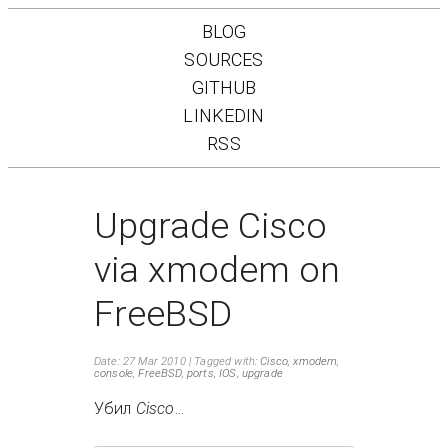
BLOG
SOURCES
GITHUB
LINKEDIN
RSS
Upgrade Cisco
via xmodem on
FreeBSD
Date: 27 Mar 2010
Tagged with:
Cisco
,
xmodem
,
console
,
FreeBSD
,
ports
,
IOS
,
upgrade
Убил
Cisco
…