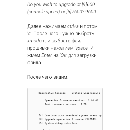
Do you wish to upgrade at [9]600
(console speed) or [5]7600? 9600
Далее нажимаем
ctrl+a
и потом
‘
s
’. После чего нужно выбрать
xmodem
, и выбрать фаил
прошивки нажатием ‘
space
’. И
жмем
Enter
на ‘
Ok
’ для загрузки
файла.
После чего видим:
     Diagnostic Console  - Systems Engineering                    
         Operation firmware version:  9.00.07   Status: valid     
         Boot firmware version:  3.20                             
     [C] Continue with standard system start up                   
     [U] Upgrade operation firmware (XMODEM)                      
     [S] System debug interface                                   