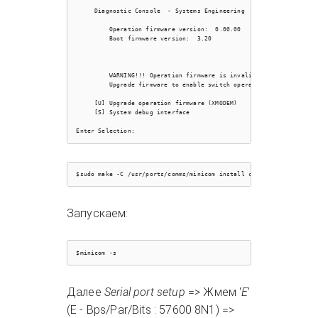
     Diagnostic Console  - Systems Engineering

         Operation firmware version:  0.00.00   Status: invalid

         Boot firmware version:  3.20                          

         WARNING!!! Operation firmware is invalid.

         Upgrade firmware to enable switch operation.

     [U] Upgrade operation firmware (XMODEM)

     [S] System debug interface             

Запускаем:
Далее
Serial port setup
=> Жмем ‘
E
’
(E - Bps/Par/Bits : 57600 8N1) =>