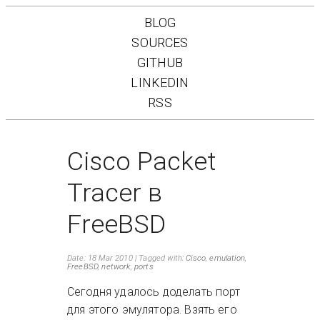
BLOG
SOURCES
GITHUB
LINKEDIN
RSS
Cisco Packet
Tracer в
FreeBSD
Date: 18 Mar 2010
Tagged with:
Cisco
,
emulation
,
FreeBSD
,
network
,
ports
Сегодня удалось доделать порт
для этого эмулятора. Взять его